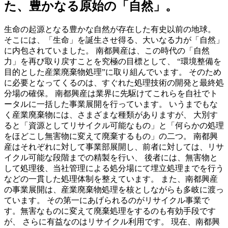
た、豊かなる原始の「自然」。
生命の起源となる豊かな自然が存在した有史以前の地球。
そこには、「生命」を誕生させ得る、大いなる力が「自然」
に内包されていました。 南都興産は、この時代の「自然
力」を再び取り戻すことを究極の目標として、 “環境整備を
目的とした産業廃棄物処理”に取り組んでいます。 そのため
に必要となってくるのは、すぐれた処理技術の開発と最終処
分場の確保。 南都興産は業界に先駆けてこれらを自社でト
ータルに一括した事業展開を行っています。 いうまでもな
く産業廃棄物には、さまざまな種類がありますが、 大別す
ると「資源としてリサイクル可能なもの」と「何らかの処理
をほどこし無害物に変えて廃棄するもの」の二つ。 南都興
産はそれぞれに対して事業部展開し、前者に対しては、リサ
イクル可能な段階までの精製を行い、 後者には、無害物と
して処理後、当社管理による処分場にて埋立処理までを行う
などの一貫した処理体制を整えています。 また、南都興産
の事業展開は、産業廃棄物処理を核としながらも多岐に渡っ
ています。 その第一にあげられるのがリサイクル事業で
す。無害なものに変えて廃棄処理をするのも有効手段です
が、 さらに有益なのはリサイクル利用です。 現在、南都興