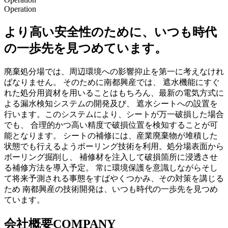
Operation
より高い安全性のために、いつも時代
の一歩先を見つめています。
廃棄処分場では、周辺環境への影響抑止を第一に考えなけれ
ばなりません。 そのために南都興産では、 遮水機能にすぐ
れた処分用資材を用いることはもちろん、最新の電気方式に
よる漏水検知システムの開発及び、 遮水シートへの設置を
行います。このシステムにより、シートが万一破損した場合
でも、 合理的かつ高い精度で破損位置を検知することが可
能となります。 シートの補修には、産業廃棄物が堆積した
状態でも行えるようボーリング技術を利用。処分場表面から
ボーリング掘削し、 補修材を注入して破損箇所に浸透させ
る補修方法を導入予定。 常に環境保護を意識しながらそし
て将来予測される事態をすばやくつかみ、その対策を講じる
ため 南都興産の技術開発は、いつも時代の一歩先を見つめ
ています。
会社概要
COMPANY