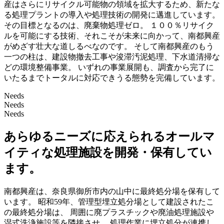
産はさらにリサイクル可能物の領域を拡大するため、新たな
る処理プラントの導入や処理技術の開発に邁進しています。
その目標となるのは、廃棄物処理ゼロ。 １００％リサイク
ルを可能にする技術、それこそが未来に向かって、南都興産
がめざす壮大な道しるべなのです。 そして南都興産のもう
一つの柱は、建設物撤去工事や浚滞汚泥処理、下水道清掃な
どの環境整備事業。 いずれの事業展開も、調査から完了に
いたるまでトータルに対応できうる態勢を完備しています。
Needs
Needs
Needs
あらゆるニーズに応えられるオールマ
イティな処理施設を開発・保有してい
ます。
南都興産は、奈良県御所市内の山中に最終処分場を保有して
います。 昭和59年、管理型埋立処分場として建設されたこ
の最終処分場は、 周囲に廃プラスチックや廃油処理施設や
湿式洗浄施設等を隣接させ、 処理作業に埋立処分が連携し