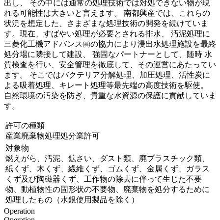
出し、 その中には通常の処理技術では対処できない物が現
れる可能性は大きいと言えます。 南都興産では、これらの
状況を想定した、さまざまな処理技術の開発を続けていま
す。現在、すばやい処理が必要とされる排水、 汚泥処理に
三菱化工機アドバンス㈱の協力により浸出水処理施設を最終
処分場に隣接して建設、 強固なパートナーとして、随時 水
質検査を行い、安全管理を徹底して、その運営にあたってい
ます。 そこではバクテリア分解処理、加圧処理、活性炭に
よる吸着処理、キレート処理等最先端の高度技術を駆使。
自然環境の汚染を防ぎ、貴重な水資源の保護に貢献していま
す。
許可の種類
産業廃棄物処理処分業許可
対象物
燃えがら、汚泥、鉱さい、ダスト類、廃プラスチック類、
紙くず、木くず、繊維くず、ゴムくず、金属くず、ガラス
くず及び陶磁器くず、工作物の除去に伴って生じた不要
物、動植物性の固形状の不要物、廃棄物を処分するために
処理したもの（水銀使用製品を除く）
Operation
Operation